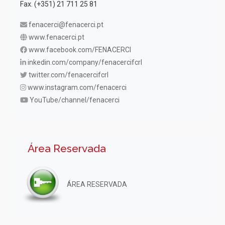
Fax. (+351) 21 711 25 81
fenacerci@fenacerci.pt
www.fenacerci.pt
www.facebook.com/FENACERCI
inkedin.com/company/fenacercifcrl
twitter.com/fenacercifcrl
www.instagram.com/fenacerci
YouTube/channel/fenacerci
Área Reservada
ÁREA RESERVADA