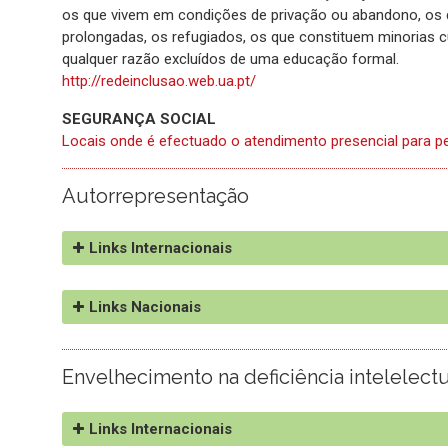
os que vivem em condições de privação ou abandono, os q
prolongadas, os refugiados, os que constituem minorias cul
qualquer razão excluídos de uma educação formal.
http://redeinclusao.web.ua.pt/
SEGURANÇA SOCIAL
Locais onde é efectuado o atendimento presencial para 
Autorrepresentação
Links Internacionais
http://www.selfadvocacy.org/
Links Nacionais
http://www.peoplefirstltd.com/
http://www.sabeusa.org/
http://www.appacdmcoimbra.pt/
http://www.selfadvocacy.net/
Envelhecimento na deficiência intelelect
http://autorepresentantescerciag.blogspot.com/
http://www.feaps.org/programas/autogestores.htm
http://www.inclusion-europe.eu/
Links Internacionais