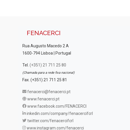
FENACERCI
Rua Augusto Macedo 2 A
1600-794 Lisboa | Portugal
Tel.
(+351) 21 711 25 80
(Chamada para a rede fixa nacional)
Fax. (+351) 21 711 25 81
fenacerci@fenacerci.pt
www.fenacerci.pt
www.facebook.com/FENACERCI
inkedin.com/company/fenacercifcrl
twitter.com/fenacercifcrl
www.instagram.com/fenacerci