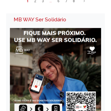
1
2
3
…
6
7
8
MB WAY Ser Solidário