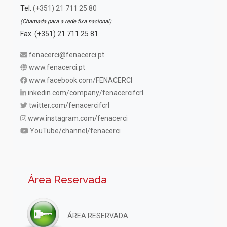
Tel.
(+351) 21 711 25 80
(Chamada para a rede fixa nacional)
Fax. (+351) 21 711 25 81
fenacerci@fenacerci.pt
www.fenacerci.pt
www.facebook.com/FENACERCI
inkedin.com/company/fenacercifcrl
twitter.com/fenacercifcrl
www.instagram.com/fenacerci
YouTube/channel/fenacerci
Área Reservada
ÁREA RESERVADA