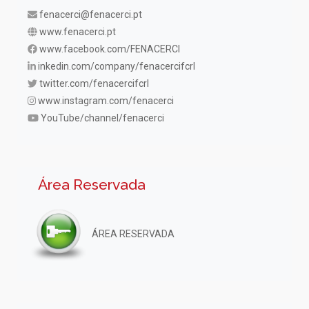
fenacerci@fenacerci.pt
www.fenacerci.pt
www.facebook.com/FENACERCI
inkedin.com/company/fenacercifcrl
twitter.com/fenacercifcrl
www.instagram.com/fenacerci
YouTube/channel/fenacerci
Área Reservada
ÁREA RESERVADA