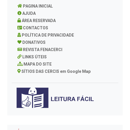
PAGINA INICIAL
AJUDA
ÁREA RESERVADA
CONTACTOS
POLÍTICA DE PRIVACIDADE
DONATIVOS
SAIBA MAIS SOBRE A CPM 2013
REVISTA FENACERCI
LINKS ÚTEIS
MAPA DO SITE
SÍTIOS DAS CERCIS em Google Map