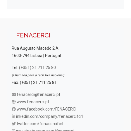
FENACERCI
Rua Augusto Macedo 2 A
1600-794 Lisboa | Portugal
Tel.
(+351) 21 711 25 80
(Chamada para a rede fixa nacional)
Fax. (+351) 21 711 25 81
fenacerci@fenacerci.pt
www.fenacerci.pt
www.facebook.com/FENACERCI
inkedin.com/company/fenacercifcrl
twitter.com/fenacercifcrl
www.instagram.com/fenacerci