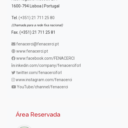
1600-794 Lisboa | Portugal
Tel.
(+351) 21 711 25 80
(Chamada para a rede fixa nacional)
Fax. (+351) 21 711 25 81
fenacerci@fenacerci.pt
www.fenacerci.pt
www.facebook.com/FENACERCI
inkedin.com/company/fenacercifcrl
twitter.com/fenacercifcrl
www.instagram.com/fenacerci
YouTube/channel/fenacerci
Área Reservada