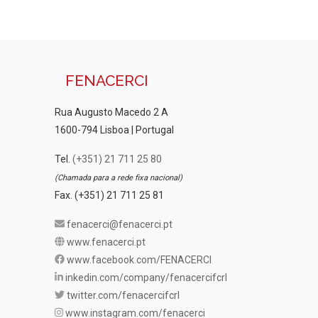
FENACERCI
Rua Augusto Macedo 2 A
1600-794 Lisboa | Portugal
Tel.
(+351) 21 711 25 80
(Chamada para a rede fixa nacional)
Fax. (+351) 21 711 25 81
fenacerci@fenacerci.pt
www.fenacerci.pt
www.facebook.com/FENACERCI
inkedin.com/company/fenacercifcrl
twitter.com/fenacercifcrl
www.instagram.com/fenacerci