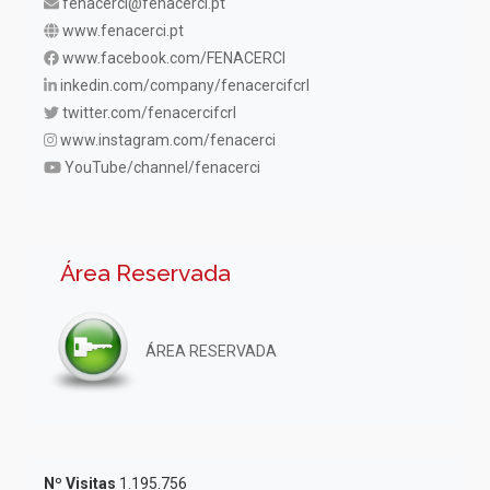
fenacerci@fenacerci.pt
www.fenacerci.pt
www.facebook.com/FENACERCI
inkedin.com/company/fenacercifcrl
twitter.com/fenacercifcrl
www.instagram.com/fenacerci
YouTube/channel/fenacerci
Área Reservada
ÁREA RESERVADA
Nº Visitas
1.195.756