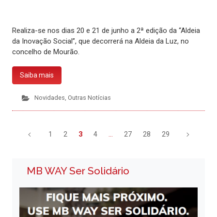
Realiza-se nos dias 20 e 21 de junho a 2ª edição da “Aldeia
da Inovação Social”, que decorrerá na Aldeia da Luz, no
concelho de Mourão.
Saiba mais
Novidades
,
Outras Notícias
1
2
3
4
…
27
28
29
MB WAY Ser Solidário