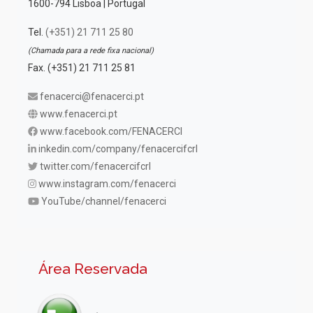
1600-794 Lisboa | Portugal
Tel.
(+351) 21 711 25 80
(Chamada para a rede fixa nacional)
Fax. (+351) 21 711 25 81
fenacerci@fenacerci.pt
www.fenacerci.pt
www.facebook.com/FENACERCI
inkedin.com/company/fenacercifcrl
twitter.com/fenacercifcrl
www.instagram.com/fenacerci
YouTube/channel/fenacerci
Área Reservada