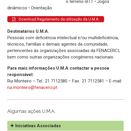
o terreno-BTT • Jogos
dinâmicos • Orientação
Download Regulamento de utilização da U.M.A.
Destinatários U.M.A.
Pessoas com deficiência intelectual e/ou multideficiência,
técnicos, famílias e demais agentes da comunidade,
pertencentes às organizações associadas da FENACERCI,
bem como outras organizações congéneres nacionais.
Para mais informações U.M.A contactar a pessoa
responsável:
Rui Monteiro – Tel.: 21 7112580 – Fax.: 21 7112581 – E-mail:
rui.monteiro@fenacerci.pt
Algumas ações U.M.A.
Iniciativas Associadas