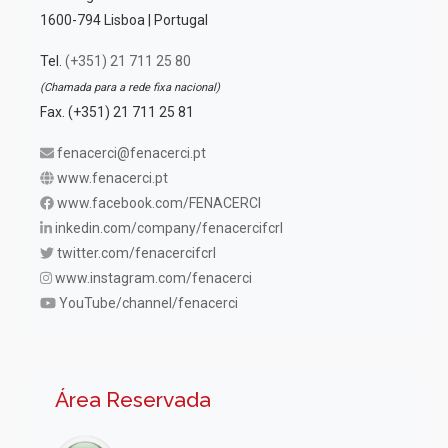
1600-794 Lisboa | Portugal
Tel.
(+351) 21 711 25 80
(Chamada para a rede fixa nacional)
Fax. (+351) 21 711 25 81
fenacerci@fenacerci.pt
www.fenacerci.pt
www.facebook.com/FENACERCI
inkedin.com/company/fenacercifcrl
twitter.com/fenacercifcrl
www.instagram.com/fenacerci
YouTube/channel/fenacerci
Área Reservada