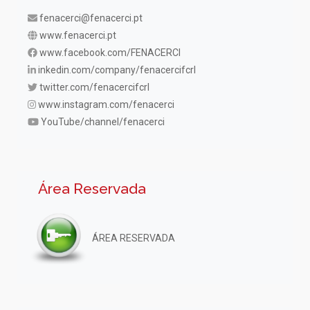
fenacerci@fenacerci.pt
www.fenacerci.pt
www.facebook.com/FENACERCI
inkedin.com/company/fenacercifcrl
twitter.com/fenacercifcrl
www.instagram.com/fenacerci
YouTube/channel/fenacerci
Área Reservada
ÁREA RESERVADA