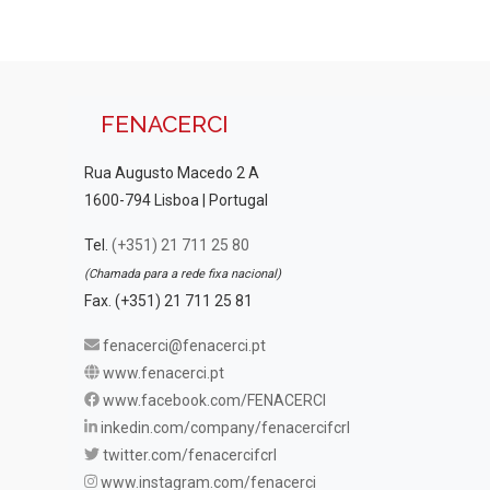
FENACERCI
Rua Augusto Macedo 2 A
1600-794 Lisboa | Portugal
Tel.
(+351) 21 711 25 80
(Chamada para a rede fixa nacional)
Fax. (+351) 21 711 25 81
fenacerci@fenacerci.pt
www.fenacerci.pt
www.facebook.com/FENACERCI
inkedin.com/company/fenacercifcrl
twitter.com/fenacercifcrl
www.instagram.com/fenacerci