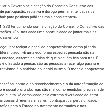
tular o Governo pela criação do Conselho Consultivo das
 participação, iniciativa e diálogo permanente, capaz de
ir para políticas públicas mais consistentes».
MTSSS ter cumprido com a criação do Conselho Consultivo das
rações. «Foi-nos dada uma oportunidade de juntar mais as
 salientou.
çou por realçar o papel do cooperativismo como pilar da
diferenciador. «É uma economia especial, pensada não na
a coesão, assente na divisa de que ninguém fica para trás. É
 é o Estado a pensar, são as pessoas a fazer algo para si e
ativismo é o antídoto do individualismo. O modelo cooperativo
uns desafios, como o do reconhecimento e o da autoafirmação do
co e social profundo, mas são mal compreendidas, precisam de
do que tal «é complicado pela extrema diversidade do setor
s coisas diferentes, mas, em contrapartida, perde unidade,
esafios para o Estado no tratamento normativo e nos