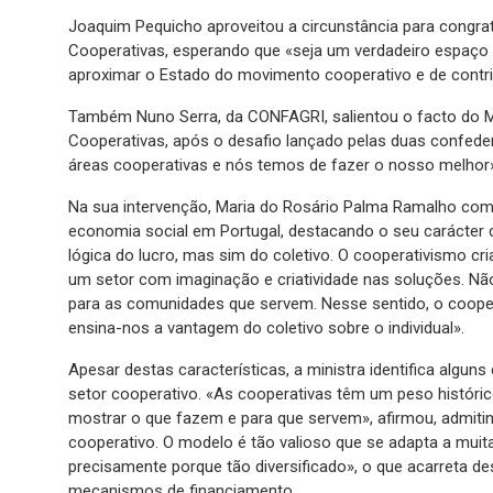
Joaquim Pequicho aproveitou a circunstância para congra
Cooperativas, esperando que «seja um verdadeiro espaço de
aproximar o Estado do movimento cooperativo e de contribu
Também Nuno Serra, da CONFAGRI, salientou o facto do 
Cooperativas, após o desafio lançado pelas duas confede
áreas cooperativas e nós temos de fazer o nosso melhor»,
Na sua intervenção, Maria do Rosário Palma Ramalho come
economia social em Portugal, destacando o seu carácter 
lógica do lucro, mas sim do coletivo. O cooperativismo cri
um setor com imaginação e criatividade nas soluções. Não
para as comunidades que servem. Nesse sentido, o cooper
ensina-nos a vantagem do coletivo sobre o individual».
Apesar destas características, a ministra identifica alg
setor cooperativo. «As cooperativas têm um peso históri
mostrar o que fazem e para que servem», afirmou, admitin
cooperativo. O modelo é tão valioso que se adapta a muita
precisamente porque tão diversificado», o que acarreta d
mecanismos de financiamento.