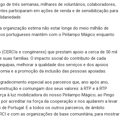
o de três semanas, milhares de voluntários, colaboradores,
ntes participaram em ações de venda e de sensibilização para
lidariedade.
 organização estima não estar longe do meio milhão de
ue os portugueses mantêm com o Pirilampo Mágico enquanto
s (CERCIs e congéneres) que prestam apoio a cerca de 50 mil
 e suas famílias. O impacto social do contributo de cada
 equipas, melhorar a qualidade dos serviços e dos apoios
onomia e a promoção da inclusão das pessoas apoiadas.
gradecimento especial aos parceiros que, ano após ano,
construção e comungam dos seus valores: à RTP e à RTP
ça à luz mobilizadora do nosso Pirilampo Mágico; ao Pingo
por acreditar na força da cooperação e nos ajudarem a levar
 de Portugal. E a todos os outros parceiros, de âmbito
ERCI e com as organizações de base comunitária, para mostrar