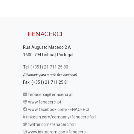
FENACERCI
Rua Augusto Macedo 2 A
1600-794 Lisboa | Portugal
Tel.
(+351) 21 711 25 80
(Chamada para a rede fixa nacional)
Fax. (+351) 21 711 25 81
fenacerci@fenacerci.pt
www.fenacerci.pt
www.facebook.com/FENACERCI
inkedin.com/company/fenacercifcrl
twitter.com/fenacercifcrl
www.instagram.com/fenacerci