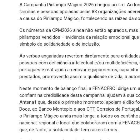
A Campanha Pirilampo Mágico 2026 chegou ao fim. Ao long
famílias e pessoas apoiadas pelas 83 organizações adere
a causa do Pirilampo Mágico, fortalecendo as raízes da so
Os números da CPM2026 ainda não estão apurados, mas a
pirilampos vendidos – evidência da relação emocional q
símbolo de solidariedade e de inclusão.
As verbas angariadas revertem diretamente para entidade
pessoas com deficiência intelectual e/ou multideficiência,
português é real: ajuda a renovar equipamentos, capacitar
prestados, promovendo assim a qualidade de vida, a aut
Neste momento de balanço final, a FENACERCI dirige um a
confiam na credibilidade desta campanha, ajudam à sua 
Antena1 que, desde o primeiro momento, apoiam e dão for
Doce, ao Banco Montepio e aos CTT Correios de Portugal, 
o Pirilampo Mágico ainda mais longe, a todos os cantinhos
nacional, regional e local, que colaboraram com a FENAC
que, de facto, a solidariedade tem raízes firmes.