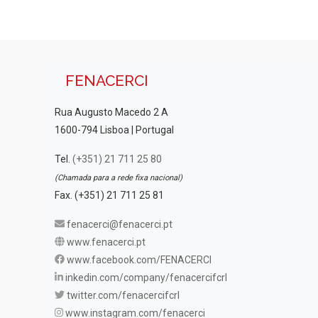
FENACERCI
Rua Augusto Macedo 2 A
1600-794 Lisboa | Portugal
Tel.
(+351) 21 711 25 80
(Chamada para a rede fixa nacional)
Fax. (+351) 21 711 25 81
fenacerci@fenacerci.pt
www.fenacerci.pt
www.facebook.com/FENACERCI
inkedin.com/company/fenacercifcrl
twitter.com/fenacercifcrl
www.instagram.com/fenacerci