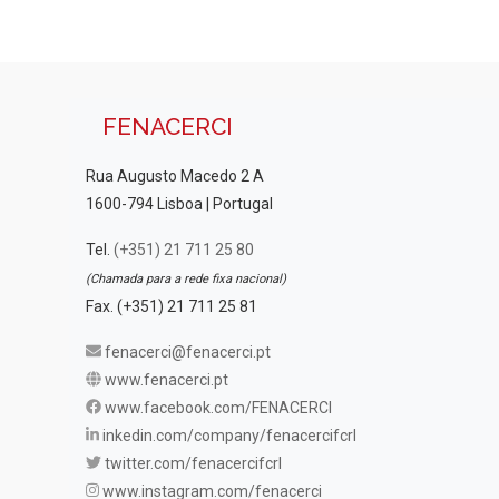
FENACERCI
Rua Augusto Macedo 2 A
1600-794 Lisboa | Portugal
Tel.
(+351) 21 711 25 80
(Chamada para a rede fixa nacional)
Fax. (+351) 21 711 25 81
fenacerci@fenacerci.pt
www.fenacerci.pt
www.facebook.com/FENACERCI
inkedin.com/company/fenacercifcrl
twitter.com/fenacercifcrl
www.instagram.com/fenacerci