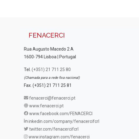
FENACERCI
Rua Augusto Macedo 2 A
1600-794 Lisboa | Portugal
Tel.
(+351) 21 711 25 80
(Chamada para a rede fixa nacional)
Fax. (+351) 21 711 25 81
fenacerci@fenacerci.pt
www.fenacerci.pt
www.facebook.com/FENACERCI
inkedin.com/company/fenacercifcrl
twitter.com/fenacercifcrl
www.instagram.com/fenacerci