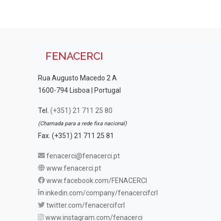
FENACERCI
Rua Augusto Macedo 2 A
1600-794 Lisboa | Portugal
Tel.
(+351) 21 711 25 80
(Chamada para a rede fixa nacional)
Fax. (+351) 21 711 25 81
fenacerci@fenacerci.pt
www.fenacerci.pt
www.facebook.com/FENACERCI
inkedin.com/company/fenacercifcrl
twitter.com/fenacercifcrl
www.instagram.com/fenacerci