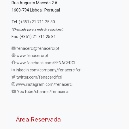
Rua Augusto Macedo 2 A
1600-794 Lisboa | Portugal
Tel.
(+351) 21 711 25 80
(Chamada para a rede fixa nacional)
Fax. (+351) 21 711 25 81
fenacerci@fenacerci.pt
www.fenacerci.pt
www.facebook.com/FENACERCI
inkedin.com/company/fenacercifcrl
twitter.com/fenacercifcrl
www.instagram.com/fenacerci
YouTube/channel/fenacerci
Área Reservada