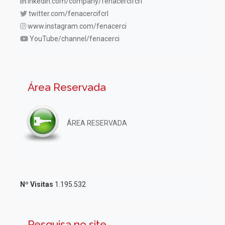
inkedin.com/company/fenacercifcrl
twitter.com/fenacercifcrl
www.instagram.com/fenacerci
YouTube/channel/fenacerci
Área Reservada
ÁREA RESERVADA
Nº Visitas
1.195.532
Pesquisa no site