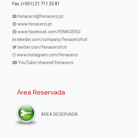
Fax. (+351) 21 711 25 81
fenacerci@fenacerci.pt
www.fenacerci.pt
www.facebook.com/FENACERCI
inkedin.com/company/fenacercifcrl
twitter.com/fenacercifcrl
www.instagram.com/fenacerci
YouTube/channel/fenacerci
Área Reservada
ÁREA RESERVADA