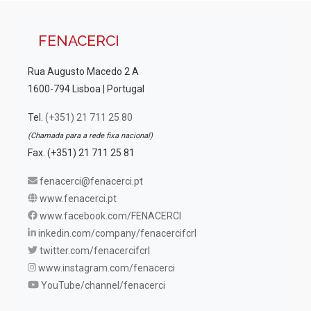
FENACERCI
Rua Augusto Macedo 2 A
1600-794 Lisboa | Portugal
Tel.
(+351) 21 711 25 80
(Chamada para a rede fixa nacional)
Fax. (+351) 21 711 25 81
fenacerci@fenacerci.pt
www.fenacerci.pt
www.facebook.com/FENACERCI
inkedin.com/company/fenacercifcrl
twitter.com/fenacercifcrl
www.instagram.com/fenacerci
YouTube/channel/fenacerci