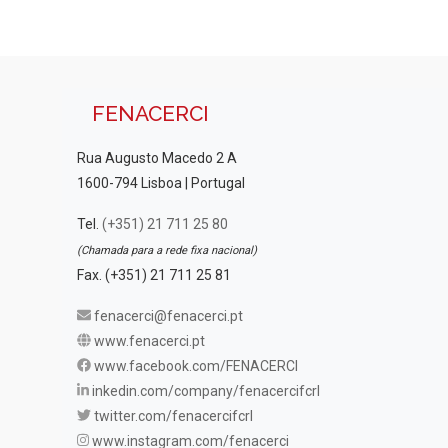
FENACERCI
Rua Augusto Macedo 2 A
1600-794 Lisboa | Portugal
Tel.
(+351) 21 711 25 80
(Chamada para a rede fixa nacional)
Fax. (+351) 21 711 25 81
fenacerci@fenacerci.pt
www.fenacerci.pt
www.facebook.com/FENACERCI
inkedin.com/company/fenacercifcrl
twitter.com/fenacercifcrl
www.instagram.com/fenacerci