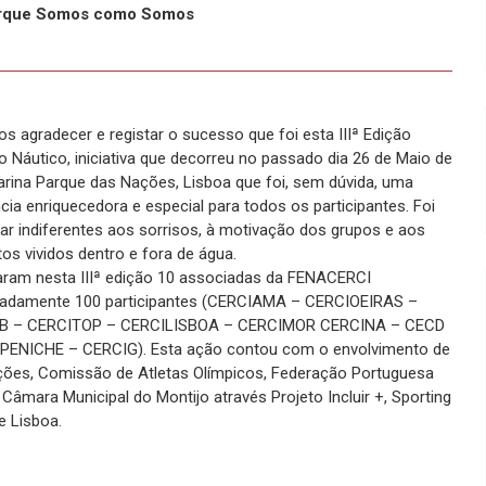
Porque Somos como Somos
s agradecer e registar o sucesso que foi esta IIIª Edição
o Náutico, iniciativa que decorreu no passado dia 26 de Maio de
arina Parque das Nações, Lisboa que foi, sem dúvida, uma
cia enriquecedora e especial para todos os participantes. Foi
ficar indiferentes aos sorrisos, à motivação dos grupos e aos
s vividos dentro e fora de água.
param nesta IIIª edição 10 associadas da FENACERCI
adamente 100 participantes (CERCIAMA – CERCIOEIRAS –
B – CERCITOP – CERCILISBOA – CERCIMOR CERCINA – CECD
PENICHE – CERCIG). Esta ação contou com o envolvimento de
ações, Comissão de Atletas Olímpicos, Federação Portuguesa
mara Municipal do Montijo através Projeto Incluir +, Sporting
e Lisboa.