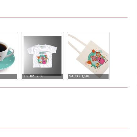
T`SHIRT / 6€
SACO / 1,50€