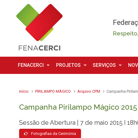
Skip to main content
Federaç
Respeito,
FENACERCI
PROJETOS
SERVIÇOS
NOV
Início
PIRILAMPO MÁGICO
Arquivo CPM
Campanha Pirila
Campanha Pirilampo Mágico 2015
Sessão de Abertura | 7 de maio 2015 I 18
Fotografias da Cerimónia