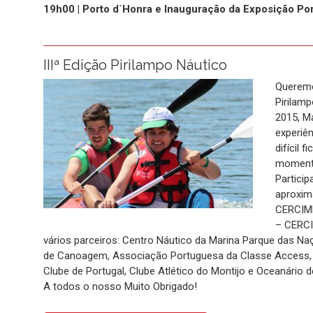
19h00 | Porto d`Honra e Inauguração da Exposição 
IIIª Edição Pirilampo Náutico
Queremo
Pirilamp
2015, M
experiên
difícil 
momento
Partici
aproxim
CERCIM
– CERCI
vários parceiros: Centro Náutico da Marina Parque das N
de Canoagem, Associação Portuguesa da Classe Access, Câ
Clube de Portugal, Clube Atlético do Montijo e Oceanário d
A todos o nosso Muito Obrigado!