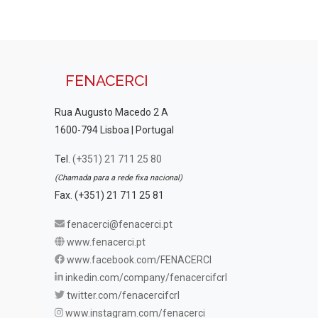
FENACERCI
Rua Augusto Macedo 2 A
1600-794 Lisboa | Portugal
Tel.
(+351) 21 711 25 80
(Chamada para a rede fixa nacional)
Fax. (+351) 21 711 25 81
fenacerci@fenacerci.pt
www.fenacerci.pt
www.facebook.com/FENACERCI
inkedin.com/company/fenacercifcrl
twitter.com/fenacercifcrl
www.instagram.com/fenacerci