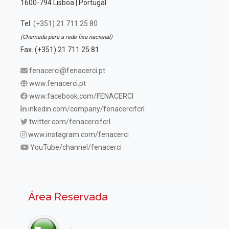
1600-794 Lisboa | Portugal
Tel.
(+351) 21 711 25 80
(Chamada para a rede fixa nacional)
Fax. (+351) 21 711 25 81
fenacerci@fenacerci.pt
www.fenacerci.pt
www.facebook.com/FENACERCI
inkedin.com/company/fenacercifcrl
twitter.com/fenacercifcrl
www.instagram.com/fenacerci
YouTube/channel/fenacerci
Área Reservada