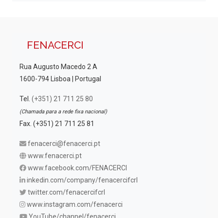
FENACERCI
Rua Augusto Macedo 2 A
1600-794 Lisboa | Portugal
Tel.
(+351) 21 711 25 80
(Chamada para a rede fixa nacional)
Fax. (+351) 21 711 25 81
fenacerci@fenacerci.pt
www.fenacerci.pt
www.facebook.com/FENACERCI
inkedin.com/company/fenacercifcrl
twitter.com/fenacercifcrl
www.instagram.com/fenacerci
YouTube/channel/fenacerci