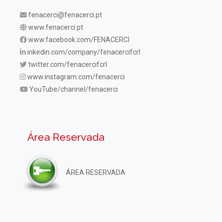
fenacerci@fenacerci.pt
www.fenacerci.pt
www.facebook.com/FENACERCI
inkedin.com/company/fenacercifcrl
twitter.com/fenacercifcrl
www.instagram.com/fenacerci
YouTube/channel/fenacerci
Área Reservada
ÁREA RESERVADA