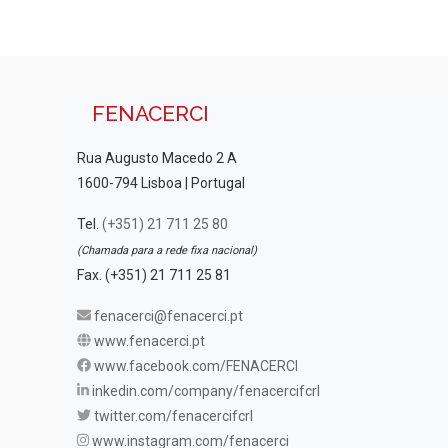
FENACERCI
Rua Augusto Macedo 2 A
1600-794 Lisboa | Portugal
Tel.
(+351) 21 711 25 80
(Chamada para a rede fixa nacional)
Fax. (+351) 21 711 25 81
fenacerci@fenacerci.pt
www.fenacerci.pt
www.facebook.com/FENACERCI
inkedin.com/company/fenacercifcrl
twitter.com/fenacercifcrl
www.instagram.com/fenacerci