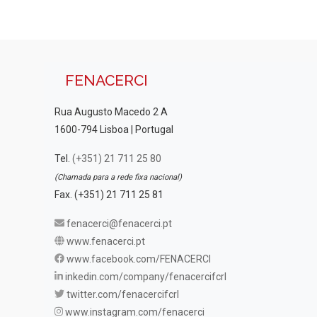
FENACERCI
Rua Augusto Macedo 2 A
1600-794 Lisboa | Portugal
Tel.
(+351) 21 711 25 80
(Chamada para a rede fixa nacional)
Fax. (+351) 21 711 25 81
fenacerci@fenacerci.pt
www.fenacerci.pt
www.facebook.com/FENACERCI
inkedin.com/company/fenacercifcrl
twitter.com/fenacercifcrl
www.instagram.com/fenacerci