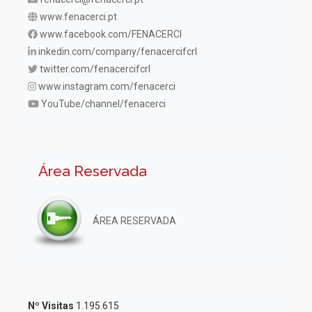
www.fenacerci.pt
www.facebook.com/FENACERCI
inkedin.com/company/fenacercifcrl
twitter.com/fenacercifcrl
www.instagram.com/fenacerci
YouTube/channel/fenacerci
Área Reservada
ÁREA RESERVADA
Nº Visitas
1.195.615