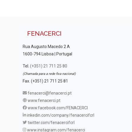
FENACERCI
Rua Augusto Macedo 2 A
1600-794 Lisboa | Portugal
Tel.
(+351) 21 711 25 80
(Chamada para a rede fixa nacional)
Fax. (+351) 21 711 25 81
fenacerci@fenacerci.pt
www.fenacerci.pt
www.facebook.com/FENACERCI
inkedin.com/company/fenacercifcrl
twitter.com/fenacercifcrl
www.instagram.com/fenacerci