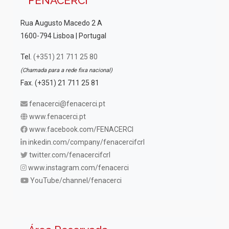
FENACERCI
Rua Augusto Macedo 2 A
1600-794 Lisboa | Portugal
Tel.
(+351) 21 711 25 80
(Chamada para a rede fixa nacional)
Fax. (+351) 21 711 25 81
fenacerci@fenacerci.pt
www.fenacerci.pt
www.facebook.com/FENACERCI
inkedin.com/company/fenacercifcrl
twitter.com/fenacercifcrl
www.instagram.com/fenacerci
YouTube/channel/fenacerci