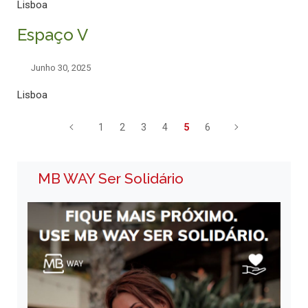
Lisboa
Espaço V
Junho 30, 2025
Lisboa
1
2
3
4
5
6
MB WAY Ser Solidário