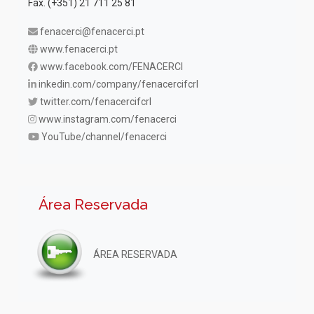
Fax. (+351) 21 711 25 81
fenacerci@fenacerci.pt
www.fenacerci.pt
www.facebook.com/FENACERCI
inkedin.com/company/fenacercifcrl
twitter.com/fenacercifcrl
www.instagram.com/fenacerci
YouTube/channel/fenacerci
Área Reservada
ÁREA RESERVADA