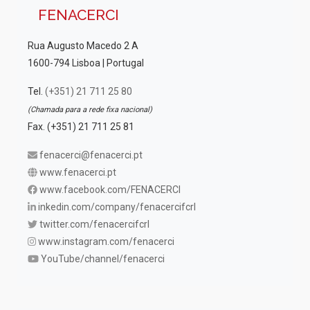
FENACERCI
Rua Augusto Macedo 2 A
1600-794 Lisboa | Portugal
Tel.
(+351) 21 711 25 80
(Chamada para a rede fixa nacional)
Fax. (+351) 21 711 25 81
fenacerci@fenacerci.pt
www.fenacerci.pt
www.facebook.com/FENACERCI
inkedin.com/company/fenacercifcrl
twitter.com/fenacercifcrl
www.instagram.com/fenacerci
YouTube/channel/fenacerci