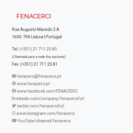
FENACERCI
Rua Augusto Macedo 2 A
1600-794 Lisboa | Portugal
Tel.
(+351) 21 711 25 80
(Chamada para a rede fixa nacional)
Fax. (+351) 21 711 25 81
fenacerci@fenacerci.pt
www.fenacerci.pt
www.facebook.com/FENACERCI
inkedin.com/company/fenacercifcrl
twitter.com/fenacercifcrl
www.instagram.com/fenacerci
YouTube/channel/fenacerci