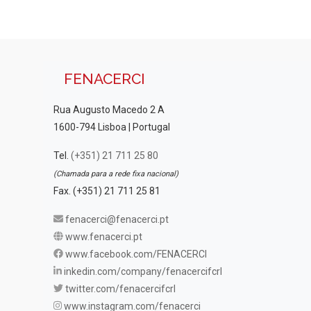
FENACERCI
Rua Augusto Macedo 2 A
1600-794 Lisboa | Portugal
Tel.
(+351) 21 711 25 80
(Chamada para a rede fixa nacional)
Fax. (+351) 21 711 25 81
fenacerci@fenacerci.pt
www.fenacerci.pt
www.facebook.com/FENACERCI
inkedin.com/company/fenacercifcrl
twitter.com/fenacercifcrl
www.instagram.com/fenacerci