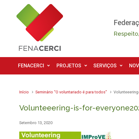
Skip to main content
Federaç
Respeito,
FENACERCI
PROJETOS
SERVIÇOS
NOV
Início
Seminário “O voluntariado é para todos”
Volunteeering
Volunteeering-is-for-everyone20
Setembro 13, 2020