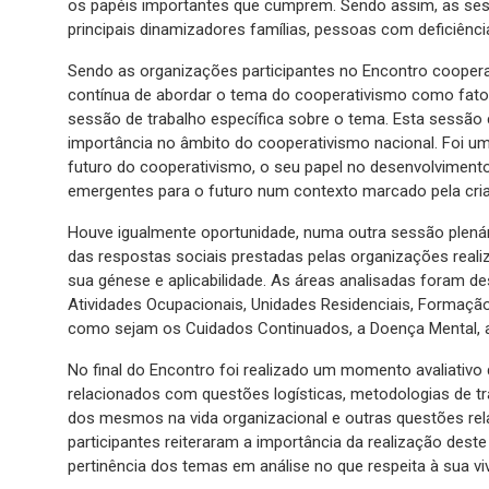
os papéis importantes que cumprem. Sendo assim, as sess
principais dinamizadores famílias, pessoas com deficiênci
Sendo as organizações participantes no Encontro coopera
contínua de abordar o tema do cooperativismo como fator 
sessão de trabalho específica sobre o tema. Esta sessão
importância no âmbito do cooperativismo nacional. Foi u
futuro do cooperativismo, o seu papel no desenvolviment
emergentes para o futuro num contexto marcado pela cri
Houve igualmente oportunidade, numa outra sessão plenár
das respostas sociais prestadas pelas organizações rea
sua génese e aplicabilidade. As áreas analisadas foram d
Atividades Ocupacionais, Unidades Residenciais, Formaçã
como sejam os Cuidados Continuados, a Doença Mental, a 
No final do Encontro foi realizado um momento avaliativo 
relacionados com questões logísticas, metodologias de tra
dos mesmos na vida organizacional e outras questões re
participantes reiteraram a importância da realização deste
pertinência dos temas em análise no que respeita à sua vi