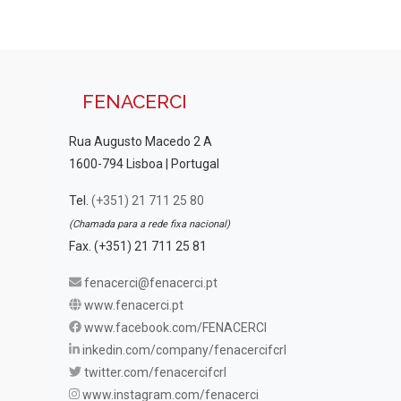
FENACERCI
Rua Augusto Macedo 2 A
1600-794 Lisboa | Portugal
Tel.
(+351) 21 711 25 80
(Chamada para a rede fixa nacional)
Fax. (+351) 21 711 25 81
fenacerci@fenacerci.pt
www.fenacerci.pt
www.facebook.com/FENACERCI
inkedin.com/company/fenacercifcrl
twitter.com/fenacercifcrl
www.instagram.com/fenacerci