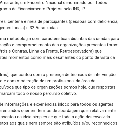
 Amarante, um Encontro Nacional denominado por Todos
grama de Financiamento Projetos pelo INR, IP.
es, centena e meia de participantes (pessoas com deficiência,
agentes locais) e 32 Associadas.
ma metodologia com características distintas das usadas para
ticipação e comprometimento das organizações presentes foram
rós e Contras, Linha da Frente, Retroescavadora) que
 destes momentos como mais desafiantes do ponto de vista da
tras), que contou com a presença de técnicos de intervenção
ão e com moderação de um profissional da área da
equívoca que tipo de organizações somos hoje, que respostas
 marcam todo o nosso percurso coletivo.
de informações e experiências inloco para todos os agentes
iferenciados quer em termos de abordagem quer relativamente
assentou na ideia simples de que toda a ação desenvolvida
retos aos quais nem sempre são atribuídos e/ou reconhecidos