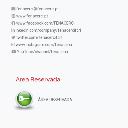
fenacerci@fenacerci.pt
www.fenacerci.pt
www.facebook.com/FENACERCI
inkedin.com/company/fenacercifcrl
twitter.com/fenacercifcrl
www.instagram.com/fenacerci
YouTube/channel/fenacerci
Área Reservada
ÁREA RESERVADA