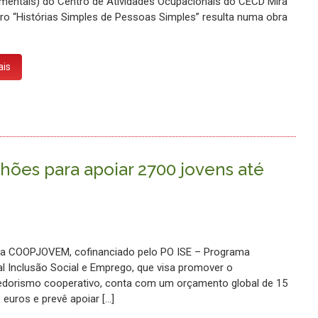
mentais) do Centro de Atividades Ocupacionais do CECD Mira
livro “Histórias Simples de Pessoas Simples” resulta numa obra
ais
es para apoiar 2700 jovens até
a COOPJOVEM, cofinanciado pelo PO ISE – Programa
l Inclusão Social e Emprego, que visa promover o
dorismo cooperativo, conta com um orçamento global de 15
 euros e prevê apoiar […]