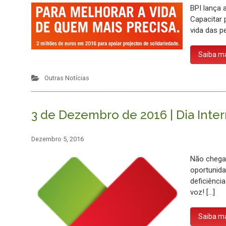
BPI lança 
Capacitar 
vida das p
Saiba m
Outras Notícias
3 de Dezembro de 2016 | Dia Inte
Dezembro 5, 2016
Não chega 
oportunida
deficiênci
voz! […]
Saiba m