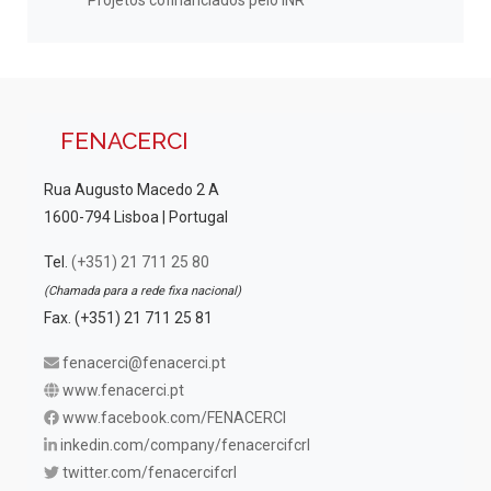
Projetos cofinanciados pelo INR
FENACERCI
Rua Augusto Macedo 2 A
1600-794 Lisboa | Portugal
Tel.
(+351) 21 711 25 80
(Chamada para a rede fixa nacional)
Fax. (+351) 21 711 25 81
fenacerci@fenacerci.pt
www.fenacerci.pt
www.facebook.com/FENACERCI
inkedin.com/company/fenacercifcrl
twitter.com/fenacercifcrl