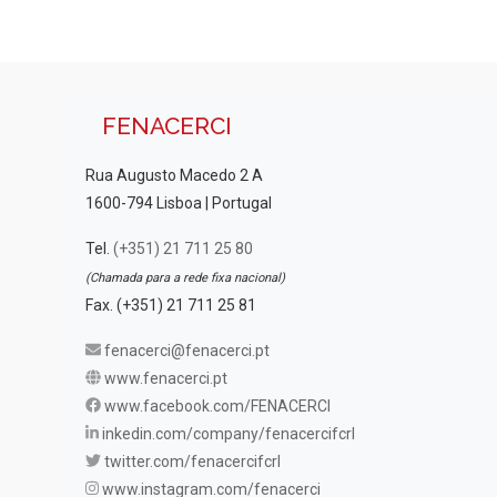
FENACERCI
Rua Augusto Macedo 2 A
1600-794 Lisboa | Portugal
Tel.
(+351) 21 711 25 80
(Chamada para a rede fixa nacional)
Fax. (+351) 21 711 25 81
fenacerci@fenacerci.pt
www.fenacerci.pt
www.facebook.com/FENACERCI
inkedin.com/company/fenacercifcrl
twitter.com/fenacercifcrl
www.instagram.com/fenacerci