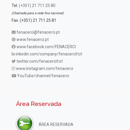
Tel.
(+351) 21 711 25 80
(Chamada para a rede fixa nacional)
Fax. (+351) 21 711 25 81
fenacerci@fenacerci.pt
www.fenacerci.pt
www.facebook.com/FENACERCI
inkedin.com/company/fenacercifcrl
twitter.com/fenacercifcrl
www.instagram.com/fenacerci
YouTube/channel/fenacerci
Área Reservada
ÁREA RESERVADA