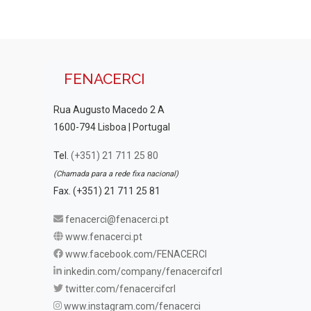
FENACERCI
Rua Augusto Macedo 2 A
1600-794 Lisboa | Portugal
Tel.
(+351) 21 711 25 80
(Chamada para a rede fixa nacional)
Fax. (+351) 21 711 25 81
fenacerci@fenacerci.pt
www.fenacerci.pt
www.facebook.com/FENACERCI
inkedin.com/company/fenacercifcrl
twitter.com/fenacercifcrl
www.instagram.com/fenacerci