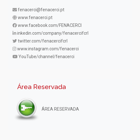
fenacerci@fenacerci.pt
www.fenacerci.pt
www.facebook.com/FENACERCI
inkedin.com/company/fenacercifcrl
twitter.com/fenacercifcrl
www.instagram.com/fenacerci
YouTube/channel/fenacerci
Área Reservada
ÁREA RESERVADA