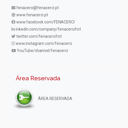
fenacerci@fenacerci.pt
www.fenacerci.pt
www.facebook.com/FENACERCI
inkedin.com/company/fenacercifcrl
twitter.com/fenacercifcrl
www.instagram.com/fenacerci
YouTube/channel/fenacerci
Área Reservada
ÁREA RESERVADA