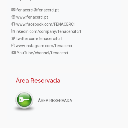
fenacerci@fenacerci.pt
www.fenacerci.pt
www.facebook.com/FENACERCI
inkedin.com/company/fenacercifcrl
twitter.com/fenacercifcrl
www.instagram.com/fenacerci
YouTube/channel/fenacerci
Área Reservada
ÁREA RESERVADA