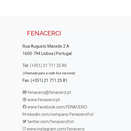
FENACERCI
Rua Augusto Macedo 2 A
1600-794 Lisboa | Portugal
Tel.
(+351) 21 711 25 80
(Chamada para a rede fixa nacional)
Fax. (+351) 21 711 25 81
fenacerci@fenacerci.pt
www.fenacerci.pt
www.facebook.com/FENACERCI
inkedin.com/company/fenacercifcrl
twitter.com/fenacercifcrl
www.instagram.com/fenacerci