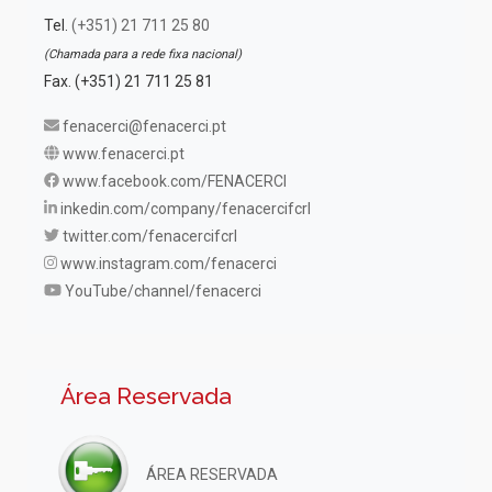
Tel.
(+351) 21 711 25 80
(Chamada para a rede fixa nacional)
Fax. (+351) 21 711 25 81
fenacerci@fenacerci.pt
www.fenacerci.pt
www.facebook.com/FENACERCI
inkedin.com/company/fenacercifcrl
twitter.com/fenacercifcrl
www.instagram.com/fenacerci
YouTube/channel/fenacerci
Área Reservada
ÁREA RESERVADA