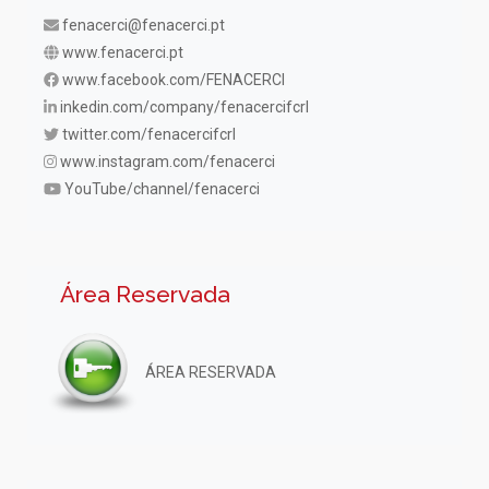
fenacerci@fenacerci.pt
www.fenacerci.pt
www.facebook.com/FENACERCI
inkedin.com/company/fenacercifcrl
twitter.com/fenacercifcrl
www.instagram.com/fenacerci
YouTube/channel/fenacerci
Área Reservada
ÁREA RESERVADA